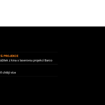
VÁ PROJEKCE
zážitek z kina s laserovou projekcí Barco
ří chtějí více