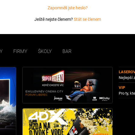
Zapomněli jste heslo?
Ještě nejste členem?
Stát se členem
Y
FIRMY
ŠKOLY
BAR
LASERO
Nejlepší 
VIP
Pro ty, kte