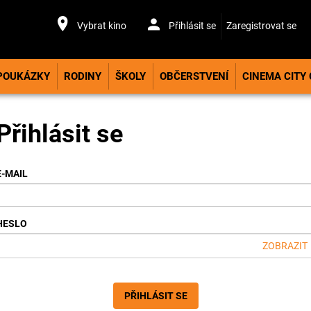
Vybrat kino
Přihlásit se
Zaregistrovat se
POUKÁZKY
RODINY
ŠKOLY
OBČERSTVENÍ
CINEMA CITY
Přihlásit se
E-MAIL
HESLO
ZOBRAZIT
PŘIHLÁSIT SE