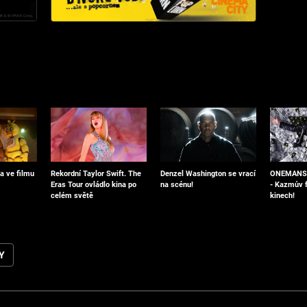
a ve filmu
Denzel Washington se vrací
ONEMANSH
Rekordní Taylor Swift. The
na scénu!
- Kazmův f
Eras Tour ovládlo kina po
kinech!
celém světě
Y