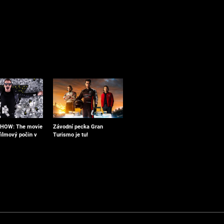
Závodní pecka Gran
OW: The movie
Turismo je tu!
ilmový počin v