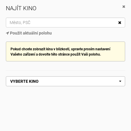
NAJÍT KINO
Cinema City
Stáhněte si naši aplikaci Google Play
TOG
Použit aktuální polohu
NAV
VYBRAT KINO
Pokud chcete zobrazit kina v blízkosti, upravte prosím nastavení
Vašeho zařízení a dovolte této stránce použít Vaši polohu.
Domů
Bardotky
BARDOTKY
VYBERTE KINO
NÁKUP VSTUPENEK