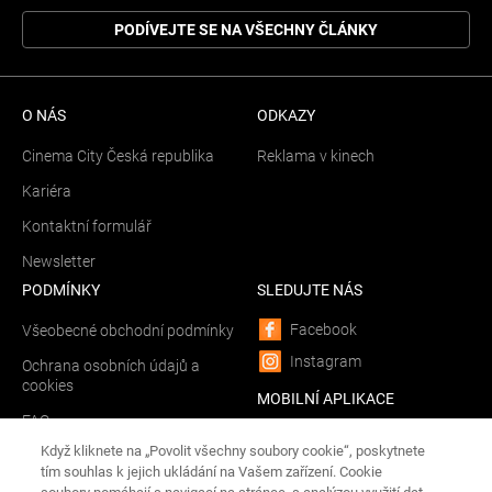
PODÍVEJTE SE NA VŠECHNY ČLÁNKY
O NÁS
ODKAZY
Cinema City Česká republika
Reklama v kinech
Kariéra
Kontaktní formulář
Newsletter
PODMÍNKY
SLEDUJTE NÁS
Facebook
Všeobecné obchodní podmínky
Instagram
Ochrana osobních údajů a
cookies
MOBILNÍ APLIKACE
FAQ
Android
Když kliknete na „Povolit všechny soubory cookie“, poskytnete
Spravovat Cookies
iOS
tím souhlas k jejich ukládání na Vašem zařízení. Cookie