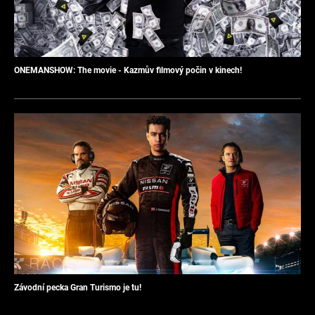
ONEMANSHOW: The movie - Kazmův filmový počin v kinech!
Závodní pecka Gran Turismo je tu!