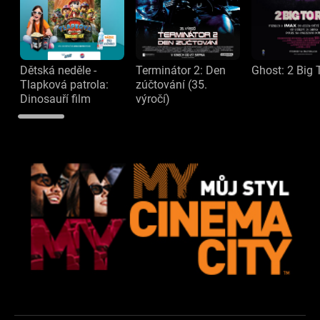
Dětská neděle -
Terminátor 2: Den
Ghost: 2 Big 
Tlapková patrola:
zúčtování (35.
Dinosauří film
výročí)