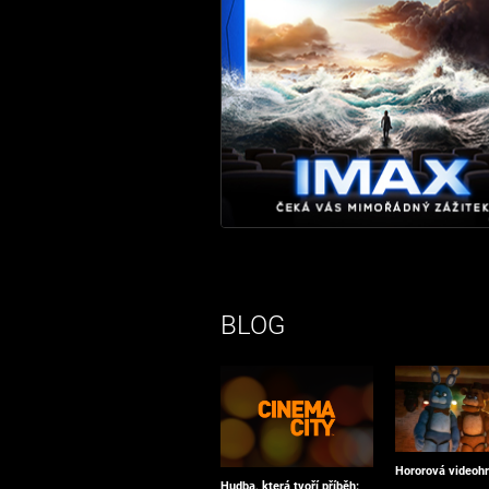
BLOG
Hororová videohr
Hudba, která tvoří příběh: