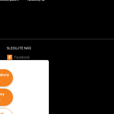
SLEDUJTE NÁS
Facebook
Instagram
MOBILNÍ APLIKACE
ubory
Android
iOS
hny
e
orů