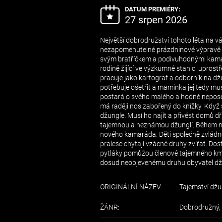
DATUM PREMIÉRY:
27 srpen 2026
Největší dobrodružství tohoto léta na v
nezapomenutelné prázdninové výpravě d
svým bratříčkem a podivuhodnými kamarád
rodině žijící ve výzkumné stanici uprost
pracuje jako kartograf a odborník na džu
potřebuje ošetřit a maminka jej tedy mu
postará o svého malého a hodně neposed
má raději nos zabořený do knížky. Když se
džungle. Musí ho najít a přivést domů dří
tajemnou a neznámou džunglí. Během ní 
nového kamaráda. Děti společně zvládnou
pralese chytají vzácné druhy zvířat. Dos
pytláky pomůžou členové tajemného kmene
dosud neobjevenému druhu obyvatel dž
ORIGINÁLNÍ NÁZEV:
Tajemství džu
ŽÁNR:
Dobrodružný,