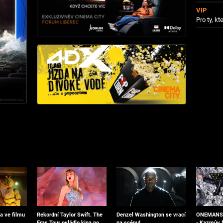
VIP
Pro ty, kte
a ve filmu
Denzel Washington se vrací
ONEMANSH
Rekordní Taylor Swift. The
na scénu!
- Kazmův f
Eras Tour ovládlo kina po