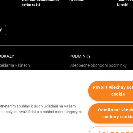
kinech!
celém světě
Y
ODKAZY
PODMÍNKY
Reklama v kinech
Všeobecné obchodní podmínky
Ochrana osobních údajů a cookies
FAQ
Spravovat Cookies
Povolit všechny so
cookie
ytnete tím souhlas k jejich ukládání na Vašem
Odmítnout všec
 s analýzou využití dat a s našimi marketingovými
soubory cooki
Kontaktujte nás
ZDE
Nastavení soub