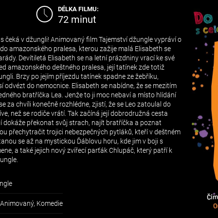
DÉLKA FILMU:
72 minut
ás čeká v džungli! Animovaný film Tajemství džungle vypráví o
o amazonského pralesa, kterou zažije malá Elisabeth se
y. Devítiletá Elisabeth se na letní prázdniny vrací ke své
řed amazonského deštného pralesa, její tatínek zde totiž
ngli. Brzy po jejím příjezdu tatínek spadne ze žebříku,
sí odvézt do nemocnice. Elisabeth se nabídne, že se mezitím
ného bratříčka Lea. Jenže to ji moc nebaví a místo hlídání
 za chvíli konečně rozhlédne, zjistí, že se Leo zatoulal do
ve, než se rodiče vrátí. Tak začíná její dobrodružná cesta
dokáže překonat svůj strach, najít bratříčka a poznat
 přechytračit trojici nebezpečných pytláků, kteří v deštném
tanou se až na mystickou Ďáblovu horu, kde jim v boji s
, a také jejich nový zvířecí parťák Chlupáč, který patří k
ungle.
ngle
 Animovaný, Komedie