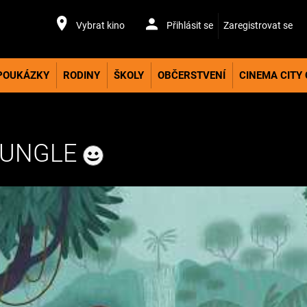
Vybrat kino
Přihlásit se
Zaregistrovat se
POUKÁZKY
RODINY
ŠKOLY
OBČERSTVENÍ
CINEMA CITY
ŽUNGLE