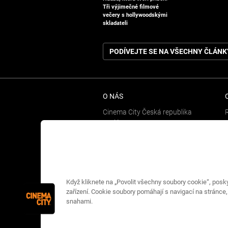
Tři výjimečné filmové
večery s hollywoodskými
skladateli
PODÍVEJTE SE NA VŠECHNY ČLÁNK
O NÁS
Cinema City Česká republika
Kariéra
Kontaktní formulář
Newsletter
Když kliknete na „Povolit všechny soubory cookie“, posk
zařízení. Cookie soubory pomáhají s navigací na stránce,
snahami.