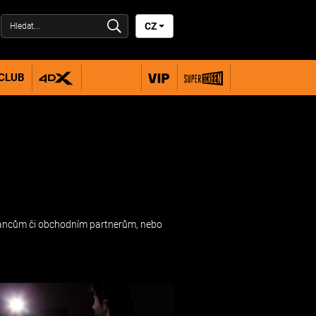
CZ
 CLUB
tnancům či obchodním partnerům, nebo