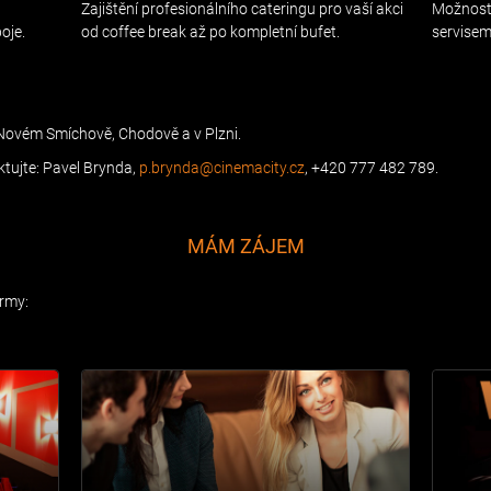
Zajištění profesionálního cateringu pro vaší akci
Možnost 
oje.
od coffee break až po kompletní bufet.
servisem
Novém Smíchově, Chodově a v Plzni.
tujte: Pavel Brynda,
p.brynda@cinemacity.cz
, +420 777 482 789.
MÁM ZÁJEM
irmy: