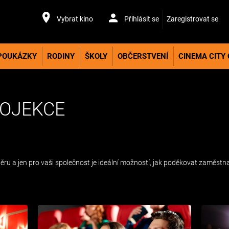
Vybrat kino
Přihlásit se
Zaregistrovat se
POUKÁZKY
RODINY
ŠKOLY
OBČERSTVENÍ
CINEMA CITY
OJEKCE
ěru a jen pro vaši společnost je ideální možností, jak poděkovat zaměs