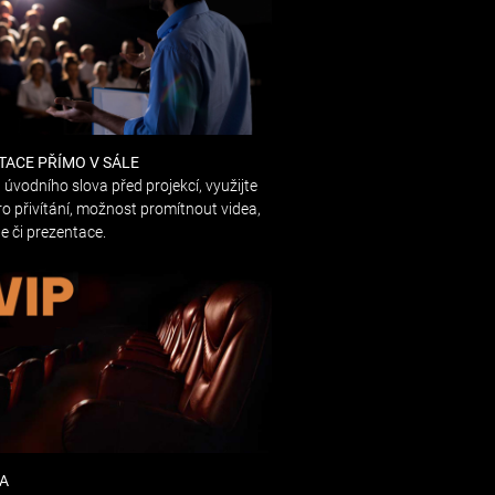
TACE PŘÍMO V SÁLE
úvodního slova před projekcí, využijte
ro přivítání, možnost promítnout videa,
e či prezentace.
NA