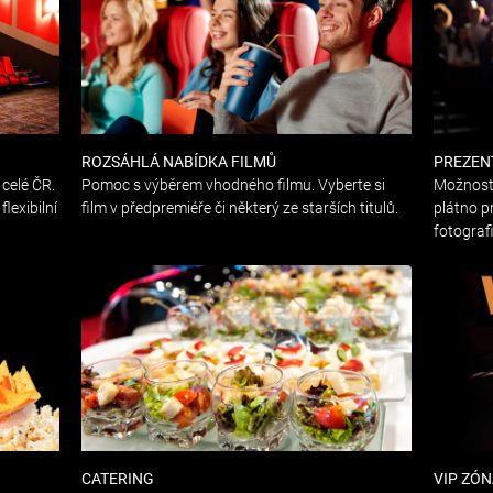
ROZSÁHLÁ NABÍDKA FILMŮ
PREZEN
celé ČR.
Pomoc s výběrem vhodného filmu. Vyberte si
Možnost 
lexibilní
film v předpremiéře či některý ze starších titulů.
plátno p
fotografi
CATERING
VIP ZÓ