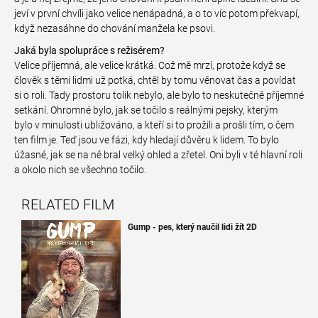
jeví v první chvíli jako velice nenápadná, a o to víc potom překvapí,
když nezasáhne do chování manžela ke psovi.
Jaká byla spolupráce s režisérem?
Velice příjemná, ale velice krátká. Což mě mrzí, protože když se
člověk s těmi lidmi už potká, chtěl by tomu věnovat čas a povídat
si o roli. Tady prostoru tolik nebylo, ale bylo to neskutečně příjemné
setkání. Ohromné bylo, jak se točilo s reálnými pejsky, kterým
bylo v minulosti ubližováno, a kteří si to prožili a prošli tím, o čem
ten film je. Teď jsou ve fázi, kdy hledají důvěru k lidem. To bylo
úžasné, jak se na ně bral velký ohled a zřetel. Oni byli v té hlavní roli
a okolo nich se všechno točilo.
RELATED FILM
Gump - pes, který naučil lidi žít 2D