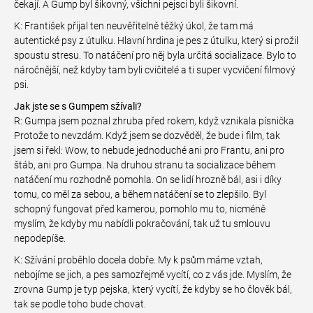
čekají. A Gump byl šikovný, všichni pejsci byli šikovní.
K: František přijal ten neuvěřitelně těžký úkol, že tam má
autentické psy z útulku. Hlavní hrdina je pes z útulku, který si prožil
spoustu stresu. To natáčení pro něj byla určitá socializace. Bylo to
náročnější, než kdyby tam byli cvičitelé a ti super vycvičení filmový
psi.
Jak jste se s Gumpem sžívali?
R: Gumpa jsem poznal zhruba před rokem, když vznikala písnička
Protože to nevzdám. Když jsem se dozvěděl, že bude i film, tak
jsem si řekl: Wow, to nebude jednoduché ani pro Frantu, ani pro
štáb, ani pro Gumpa. Na druhou stranu ta socializace během
natáčení mu rozhodně pomohla. On se lidí hrozně bál, asi i díky
tomu, co měl za sebou, a během natáčení se to zlepšilo. Byl
schopný fungovat před kamerou, pomohlo mu to, nicméně
myslím, že kdyby mu nabídli pokračování, tak už tu smlouvu
nepodepíše.
K: Sžívání proběhlo docela dobře. My k psům máme vztah,
nebojíme se jich, a pes samozřejmě vycítí, co z vás jde. Myslím, že
zrovna Gump je typ pejska, který vycítí, že kdyby se ho člověk bál,
tak se podle toho bude chovat.