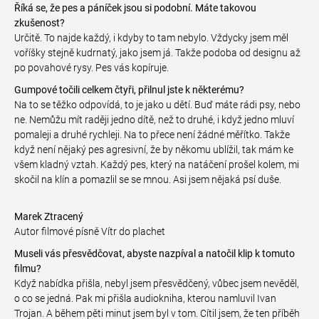
Říká se, že pes a páníček jsou si podobní. Máte takovou
zkušenost?
Určitě. To najde každý, i kdyby to tam nebylo. Vždycky jsem měl
voříšky stejně kudrnatý, jako jsem já. Takže podoba od designu až
po povahové rysy. Pes vás kopíruje.
Gumpové točili celkem čtyři, přilnul jste k některému?
Na to se těžko odpovídá, to je jako u dětí. Buď máte rádi psy, nebo
ne. Nemůžu mít raději jedno dítě, než to druhé, i když jedno mluví
pomaleji a druhé rychleji. Na to přece není žádné měřítko. Takže
když není nějaký pes agresivní, že by někomu ublížil, tak mám ke
všem kladný vztah. Každý pes, který na natáčení prošel kolem, mi
skočil na klín a pomazlil se se mnou. Asi jsem nějaká psí duše.
Marek Ztracený
Autor filmové písně Vítr do plachet
Museli vás přesvědčovat, abyste nazpíval a natočil klip k tomuto
filmu?
Když nabídka přišla, nebyl jsem přesvědčený, vůbec jsem nevěděl,
o co se jedná. Pak mi přišla audiokniha, kterou namluvil Ivan
Trojan. A během pěti minut jsem byl v tom. Cítil jsem, že ten příběh