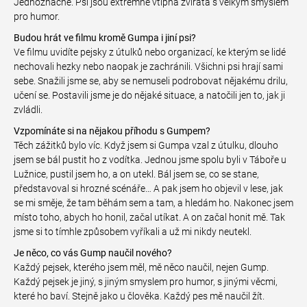
Jednoznačně. Psi jsou extrémně vtipná zvířata s velkým smyslem
pro humor.
Budou hrát ve filmu kromě Gumpa i jiní psi?
Ve filmu uvidíte pejsky z útulků nebo organizací, ke kterým se lidé
nechovali hezky nebo naopak je zachránili. Všichni psi hrají sami
sebe. Snažili jsme se, aby se nemuseli podrobovat nějakému drilu,
učení se. Postavili jsme je do nějaké situace, a natočili jen to, jak ji
zvládli.
Vzpomínáte si na nějakou příhodu s Gumpem?
Těch zážitků bylo víc. Když jsem si Gumpa vzal z útulku, dlouho
jsem se bál pustit ho z vodítka. Jednou jsme spolu byli v Táboře u
Lužnice, pustil jsem ho, a on utekl. Bál jsem se, co se stane,
představoval si hrozné scénáře… A pak jsem ho objevil v lese, jak
se mi směje, že tam běhám sem a tam, a hledám ho. Nakonec jsem
místo toho, abych ho honil, začal utíkat. A on začal honit mě. Tak
jsme si to tímhle způsobem vyříkali a už mi nikdy neutekl.
Je něco, co vás Gump naučil nového?
Každý pejsek, kterého jsem měl, mě něco naučil, nejen Gump.
Každý pejsek je jiný, s jiným smyslem pro humor, s jinými věcmi,
které ho baví. Stejně jako u člověka. Každý pes mě naučil žít.