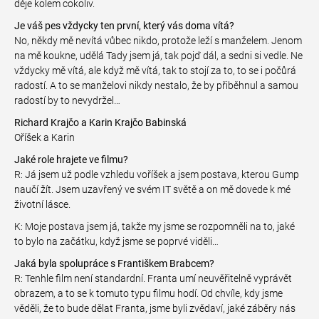
děje kolem cokoliv.
Je váš pes vždycky ten první, který vás doma vítá?
No, někdy mě nevítá vůbec nikdo, protože leží s manželem. Jenom
na mě koukne, udělá Tady jsem já, tak pojď dál, a sedni si vedle. Ne
vždycky mě vítá, ale když mě vítá, tak to stojí za to, to se i počůrá
radostí. A to se manželovi nikdy nestalo, že by přiběhnul a samou
radostí by to nevydržel…
Richard Krajčo a Karin Krajčo Babinská
Oříšek a Karin
Jaké role hrajete ve filmu?
R: Já jsem už podle vzhledu voříšek a jsem postava, kterou Gump
naučí žít. Jsem uzavřený ve svém IT světě a on mě dovede k mé
životní lásce.
K: Moje postava jsem já, takže my jsme se rozpomněli na to, jaké
to bylo na začátku, když jsme se poprvé viděli…
Jaká byla spolupráce s Františkem Brabcem?
R: Tenhle film není standardní. Franta umí neuvěřitelně vyprávět
obrazem, a to se k tomuto typu filmu hodí. Od chvíle, kdy jsme
věděli, že to bude dělat Franta, jsme byli zvědaví, jaké záběry nás