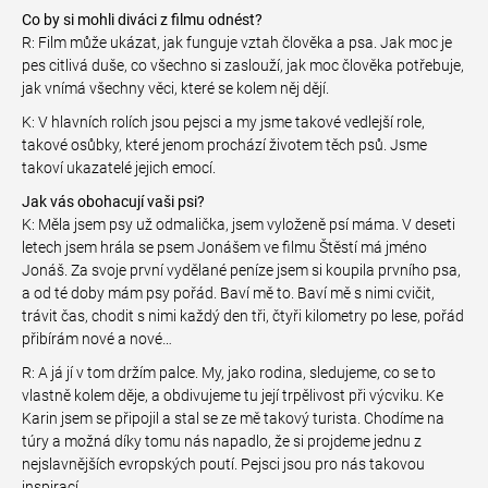
Co by si mohli diváci z filmu odnést?
R: Film může ukázat, jak funguje vztah člověka a psa. Jak moc je
pes citlivá duše, co všechno si zaslouží, jak moc člověka potřebuje,
jak vnímá všechny věci, které se kolem něj dějí.
K: V hlavních rolích jsou pejsci a my jsme takové vedlejší role,
takové osůbky, které jenom prochází životem těch psů. Jsme
takoví ukazatelé jejich emocí.
Jak vás obohacují vaši psi?
K: Měla jsem psy už odmalička, jsem vyloženě psí máma. V deseti
letech jsem hrála se psem Jonášem ve filmu Štěstí má jméno
Jonáš. Za svoje první vydělané peníze jsem si koupila prvního psa,
a od té doby mám psy pořád. Baví mě to. Baví mě s nimi cvičit,
trávit čas, chodit s nimi každý den tři, čtyři kilometry po lese, pořád
přibírám nové a nové…
R: A já jí v tom držím palce. My, jako rodina, sledujeme, co se to
vlastně kolem děje, a obdivujeme tu její trpělivost při výcviku. Ke
Karin jsem se připojil a stal se ze mě takový turista. Chodíme na
túry a možná díky tomu nás napadlo, že si projdeme jednu z
nejslavnějších evropských poutí. Pejsci jsou pro nás takovou
inspirací.