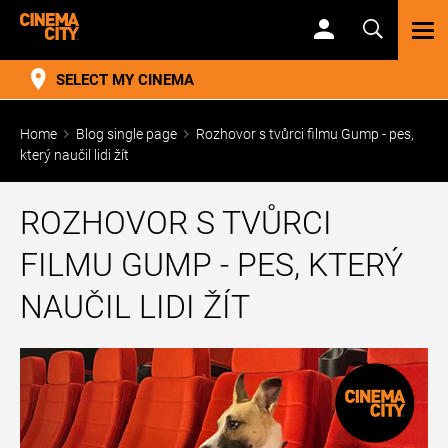
TOG
NAV
SELECT MY CINEMA
Home
Blog single page
Rozhovor s tvůrci filmu Gump - pes,
který naučil lidi žít
ROZHOVOR S TVŮRCI
FILMU GUMP - PES, KTERÝ
NAUČIL LIDI ŽÍT