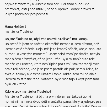
pejska z množírny a vůbec o tom neví. Lidi snad budou víc
přemýšlet, jestli jít do útulku, nebo si opravdu dobře prověří, z
jakých podmínek pes pochází.
Hana Holišová
manželka Tlustého
Co jste říkala na to, když vás oslovili s rolí ve filmu Gump?
Do scénáře jsem se začetla okamžitě, nemohla jsem přestat, než
jsem to celé přečetla. Dojal mě, je to krásný příběh, kde je i spousta
humoru a veselých momentů. Jsem celoživotní pejskařka, nebylo
moc o čem přemýšlet, až na jednu věc. Byla mi nabídnuta role
manželky Tlustého, která není úplně pozitivní. Stokrát raději bych
hrála roli někoho, kdo je se psem parťák, ale pak jsem si řekla, že
svět je i takový a je třeba ukázat i tohle. Takže jsem roli přijala a
jsem za to strašně ráda. Natáčení bylo moc fajn, i když jsem tam
byla jen krátce.
Kdo je tedy manželka Tlustého?
Manželka Tlustého má být na první dojem asi taková úplně
normální maminka dvou dětí, manželka pána, který si jede pro psa,
a je u něj zřejmé, že jeho chování k psům není úplně ideální. Ona se