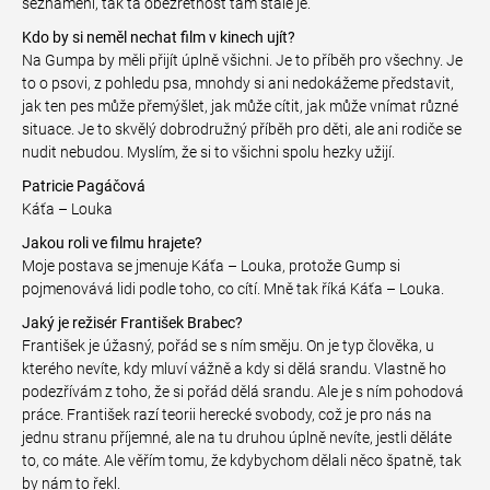
seznámení, tak ta obezřetnost tam stále je.
Kdo by si neměl nechat film v kinech ujít?
Na Gumpa by měli přijít úplně všichni. Je to příběh pro všechny. Je
to o psovi, z pohledu psa, mnohdy si ani nedokážeme představit,
jak ten pes může přemýšlet, jak může cítit, jak může vnímat různé
situace. Je to skvělý dobrodružný příběh pro děti, ale ani rodiče se
nudit nebudou. Myslím, že si to všichni spolu hezky užijí.
Patricie Pagáčová
Káťa – Louka
Jakou roli ve filmu hrajete?
Moje postava se jmenuje Káťa – Louka, protože Gump si
pojmenovává lidi podle toho, co cítí. Mně tak říká Káťa – Louka.
Jaký je režisér František Brabec?
František je úžasný, pořád se s ním směju. On je typ člověka, u
kterého nevíte, kdy mluví vážně a kdy si dělá srandu. Vlastně ho
podezřívám z toho, že si pořád dělá srandu. Ale je s ním pohodová
práce. František razí teorii herecké svobody, což je pro nás na
jednu stranu příjemné, ale na tu druhou úplně nevíte, jestli děláte
to, co máte. Ale věřím tomu, že kdybychom dělali něco špatně, tak
by nám to řekl.