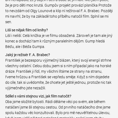
že je pro děti moc krutá. Gumpův projekt provází písnička Protože
to nevzdám od Olgy Lounové a klip ní režíroval F. A. Brabec. Později
mi navrhl, že by na základě toho příběhu natočil film. Splnil se mi
sen.
Liší se nějak film od knihy?
Liší i neliší. Celá knížka je ve filmu obsažená. Zároveň je tam ale jiný
konec a dochází tam k různým paralelním dějům. Gump hledá
Béďu, ale i Béďa Gumpa.
Jaký je režisér F. A. Brabec?
František je bezesporu výjimečný blázen, který svojí energií strhne
všechny ostatní. Celou dobu jsem si s ním připadal jako na horské
dráze. František ji řídí, my všichni lítáme ze strany na stranu,
řveme hrůzou a František se vepředu směje. Když s ním dojedete
do cíle, tak si uvědomíte, že chcete jet ještě jednou, protože nic tak
výjimečného jste nezažili.
Sdílel s vámi stejnou vizi, jak film natočit?
Oba jsme složité bytosti. Rádi děláme věci po svém, ale během
natáčení jsme šli stejnou cestou. Od prvního natáčecího dne jsme
spolu každou věc konzultovali. Bylo pro mě neuvěřitelnou úlevou,