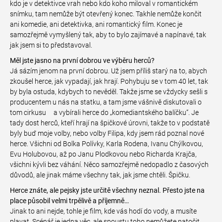
kdo je v detektivce vrah nebo kdo koho miloval v romantickém
snímku, tam nemůže být otevřený konec. Takhle nemůže končit
ani komedie, ani detektivka, ani romantický film. Konec je
samozřejmě vymyšlený tak, aby to bylo zajímavé a napínavé, tak
jak jsem si to představoval.
Měl jste jasno na první dobrou ve výběru herců?
Já sázím jenom na první dobrou. Už jsem příliš starý na to, abych
zkoušel herce, jak vypadají, jak hrají. Pohybuju se v tom 40 let, tak
by byla ostuda, kdybych to nevěděl. Takže jsme se vždycky sešli s
producentem u nás na statku, a tam jsme vášnivě diskutovali o
tom cirkusu a vybírali herce do „komediantského balíčku“. Je
tady dost herců, kteří hrají na špičkové úrovni, takže to v podstatě
byly buď moje volby, nebo volby Filipa, kdy jsem rád poznal nové
herce. Všichni od Bolka Polívky, Karla Rodena, Ivanu Chýlkovou,
Evu Holubovou, až po Janu Plodkovou nebo Richarda Krajča,
všichni kývli bez váhání. Něco samozřejmě nedopadlo z časových
důvodů, ale jinak máme všechny tak, jak jsme chtěli. Špičku.
Herce znáte, ale pejsky jste určitě všechny neznal. Přesto jste na
place působil velmi trpělivě a příjemně…
Jinak to ani nejde, tohle je film, kde vás hodí do vody, a musíte
plavat. Scénář je jedna věc, ale spoustu toho nemůžete natočit