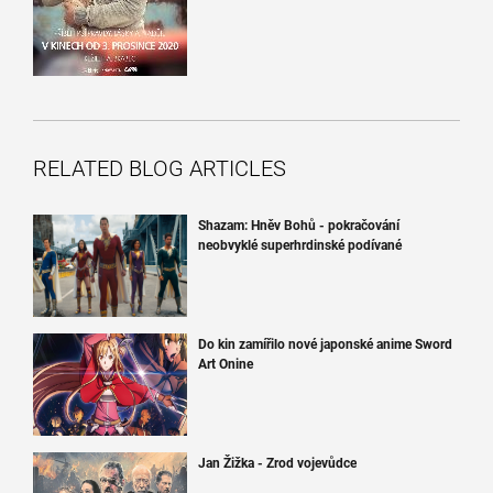
RELATED BLOG ARTICLES
Shazam: Hněv Bohů - pokračování
neobvyklé superhrdinské podívané
Do kin zamířilo nové japonské anime Sword
Art Onine
Jan Žižka - Zrod vojevůdce