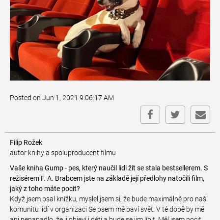
Posted on Jun 1, 2021 9:06:17 AM
Filip Rožek
autor knihy a spoluproducent filmu
Vaše kniha Gump - pes, který naučil lidi žít se stala bestsellerem. S
režisérem F. A. Brabcem jste na základě její předlohy natočili film,
jaký z toho máte pocit?
Když jsem psal knížku, myslel jsem si, že bude maximálně pro naši
komunitu lidí v organizaci Se psem mě baví svět. V té době by mě
ani nenapadlo, že ji objeví i děti a bude se jim líbit. Měl jsem pocit,