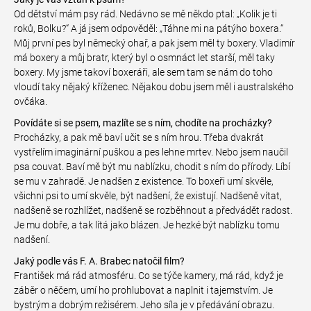
Od dětství mám psy rád. Nedávno se mě někdo ptal: „Kolik je ti
roků, Bolku?“ A já jsem odpověděl: „Táhne mi na pátýho boxera.“
Můj první pes byl německý ohař, a pak jsem měl ty boxery. Vladimír
má boxery a můj bratr, který byl o osmnáct let starší, měl taky
boxery. My jsme takoví boxeráři, ale sem tam se nám do toho
vloudí taky nějaký kříženec. Nějakou dobu jsem měl i australského
ovčáka.
Povídáte si se psem, mazlíte se s ním, chodíte na procházky?
Procházky, a pak mě baví učit se s ním hrou. Třeba dvakrát
vystřelím imaginární puškou a pes lehne mrtev. Nebo jsem naučil
psa couvat. Baví mě být mu nablízku, chodit s ním do přírody. Líbí
se mu v zahradě. Je nadšen z existence. To boxeři umí skvěle,
všichni psi to umí skvěle, být nadšení, že existují. Nadšeně vítat,
nadšeně se rozhlížet, nadšeně se rozběhnout a předvádět radost.
Je mu dobře, a tak lítá jako blázen. Je hezké být nablízku tomu
nadšení.
Jaký podle vás F. A. Brabec natočil film?
František má rád atmosféru. Co se týče kamery, má rád, když je
záběr o něčem, umí ho prohlubovat a naplnit i tajemstvím. Je
bystrým a dobrým režisérem. Jeho síla je v předávání obrazu.