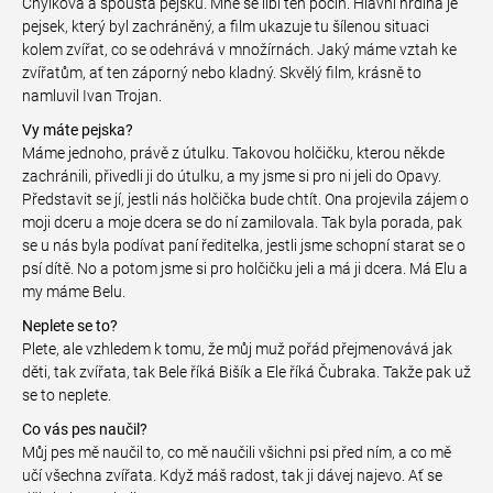
Chýlková a spousta pejsků. Mně se líbí ten počin. Hlavní hrdina je
pejsek, který byl zachráněný, a film ukazuje tu šílenou situaci
kolem zvířat, co se odehrává v množírnách. Jaký máme vztah ke
zvířatům, ať ten záporný nebo kladný. Skvělý film, krásně to
namluvil Ivan Trojan.
Vy máte pejska?
Máme jednoho, právě z útulku. Takovou holčičku, kterou někde
zachránili, přivedli ji do útulku, a my jsme si pro ni jeli do Opavy.
Představit se jí, jestli nás holčička bude chtít. Ona projevila zájem o
moji dceru a moje dcera se do ní zamilovala. Tak byla porada, pak
se u nás byla podívat paní ředitelka, jestli jsme schopní starat se o
psí dítě. No a potom jsme si pro holčičku jeli a má ji dcera. Má Elu a
my máme Belu.
Neplete se to?
Plete, ale vzhledem k tomu, že můj muž pořád přejmenovává jak
děti, tak zvířata, tak Bele říká Bišík a Ele říká Čubraka. Takže pak už
se to neplete.
Co vás pes naučil?
Můj pes mě naučil to, co mě naučili všichni psi před ním, a co mě
učí všechna zvířata. Když máš radost, tak ji dávej najevo. Ať se