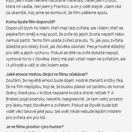
když jsem viděl některé natočené materiály, našel jsem chybu,
která mi vadila, řekl jsem ji Frantovi, a on ji viděl stejně. Jsem rád
za okamžik, kdy jsme se domluvili, že film uděláme spolu.
Komu byste film doporučil?
Doporučil bych ho lidem, kteří mají rádi zvířata, ale i lidem, kteří se
pejskařům smějí a mají pocit, že zvíře do jejich života nepatří nebo
nemusí patřit. Tento film ukáže zvířecí pravdu. To, jak jsou zvířata
důležitá pro lidský život, jak člověka obohatí. Pes je hodně důležitý
pro děti a jejich výchovu. Pokud se dítě na zvíře dokáže napojit,
vychová ho to v člověka, který má pak vztah nejen ke zvířatům, ale
i k přírodě a váží si věcí kolem sebe.
Jaké emoce mohou diváci ve filmu očekávat?
Doufám, že největší emocí bude dojetí. Hodně čtenářů knížky říká,
že na film nepůjdou, bojí se, že budou plakat od začátku do konce.
Scény, které jsou v knížce napsané krutě a drsně, režisér F. A.
Brabec pojal poeticky, neostře, neagresivně. Je tam velký prostor
pro lásku mezi člověkem a zvířetem. Pokud se člověk bude bát
vidět věci takové jaké jsou, tak svět nikde nebude lepším místem
pro zvířata ani pro lidi.
Je ve filmu prostor i pro humor?