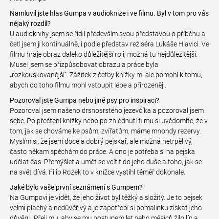
Namluvil jste hlas Gumpa v audioknize i ve filmu. Byl v tom pro vás
nějaký rozdíl?
U audioknihy jsem se řídil především svou představou o příběhu a
četl jsem ji kontinuálně, i podle představ režiséra Lukáše Hlavici. Ve
filmu hraje obraz daleko důležitější roli, možná tu nejdůležitější.
Musel jsem se přizpůsobovat obrazu a práce byla
„rozkouskovanější“. Zážitek z četby knížky mi ale pomohl k tomu,
abych do toho filmu mohl vstoupit lépe a přirozeněji.
Pozoroval jste Gumpa nebo jiné psy pro inspiraci?
Pozoroval jsem našeho drsnosrstého jezevčíka a pozoroval jsem i
sebe. Po přečtení knížky nebo po zhlédnutí filmu si uvědomíte, že v
tom, jak se chováme ke psům, zvířatům, máme mnohdy rezervy.
Myslím si, že jsem docela dobrý pejskař, ale možná netrpělivý,
často někam spěchám do práce. A ono je potřeba si na pejska
udělat čas. Přemýšlet a umět se vcítit do jeho duše a toho, jak se
na svět dívá. Filip Rožek to v knížce vystihl téměř dokonale.
Jaké bylo vaše první seznámení s Gumpem?
Na Gumpovi je vidět, že jeho život byl těžký a složitý. Je to pejsek
velmi plachý a nedůvěřivý a je zapotřebí si pomalinku získat jeho
důvěru. Přeji mu, aby se mu postupem let nebo měsíců žilo líp a