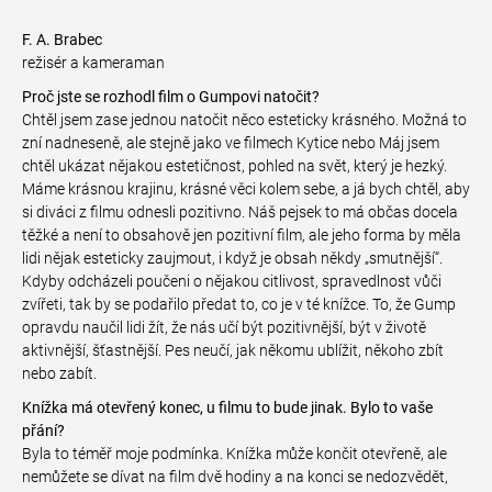
F. A. Brabec
režisér a kameraman
Proč jste se rozhodl film o Gumpovi natočit?
Chtěl jsem zase jednou natočit něco esteticky krásného. Možná to
zní nadneseně, ale stejně jako ve filmech Kytice nebo Máj jsem
chtěl ukázat nějakou estetičnost, pohled na svět, který je hezký.
Máme krásnou krajinu, krásné věci kolem sebe, a já bych chtěl, aby
si diváci z filmu odnesli pozitivno. Náš pejsek to má občas docela
těžké a není to obsahově jen pozitivní film, ale jeho forma by měla
lidi nějak esteticky zaujmout, i když je obsah někdy „smutnější“.
Kdyby odcházeli poučeni o nějakou citlivost, spravedlnost vůči
zvířeti, tak by se podařilo předat to, co je v té knížce. To, že Gump
opravdu naučil lidi žít, že nás učí být pozitivnější, být v životě
aktivnější, šťastnější. Pes neučí, jak někomu ublížit, někoho zbít
nebo zabít.
Knížka má otevřený konec, u filmu to bude jinak. Bylo to vaše
přání?
Byla to téměř moje podmínka. Knížka může končit otevřeně, ale
nemůžete se dívat na film dvě hodiny a na konci se nedozvědět,