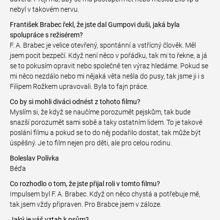
nebyl v takovém nervu.
František Brabec řekl, že jste dal Gumpovi duši, jaká byla
spolupráce s režisérem?
F. A. Brabec je velice otevřený, spontánní a vstřícný člověk. Měl
jsem pocit bezpečí. Když není něco v pořádku, tak mi to řekne, a já
se to pokusím opravit nebo společně ten výraz hledáme. Pokud se
mi něco nezdálo nebo mi nějaká věta nešla do pusy, tak jsme ji i s
Filipem Rožkem upravovali. Byla to fajn práce.
Co by si mohli diváci odnést z tohoto filmu?
Myslím si, že když se naučíme porozumět pejskům, tak bude
snazší porozumět sami sobě a taky ostatním lidem. To je takové
poslání filmu a pokud se to do něj podařilo dostat, tak může být
úspěšný. Je to film nejen pro děti, ale pro celou rodinu.
Boleslav Polívka
Béďa
Co rozhodlo o tom, že jste přijal roli v tomto filmu?
Impulsem byl F. A. Brabec. Když on něco chystá a potřebuje mě,
tak jsem vždy připraven. Pro Brabce jsem v záloze.
Jaký je váš vztah k psům?