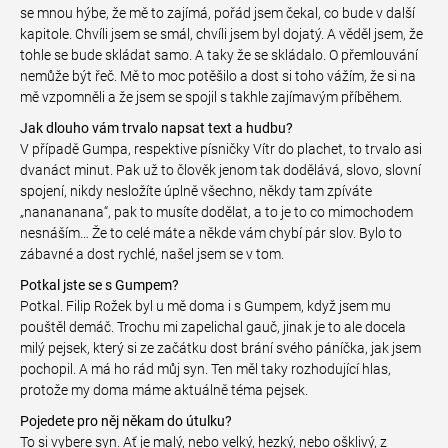
se mnou hýbe, že mě to zajímá, pořád jsem čekal, co bude v další
kapitole. Chvíli jsem se smál, chvíli jsem byl dojatý. A věděl jsem, že
tohle se bude skládat samo. A taky že se skládalo. O přemlouvání
nemůže být řeč. Mě to moc potěšilo a dost si toho vážím, že si na
mě vzpomněli a že jsem se spojil s takhle zajímavým příběhem.
Jak dlouho vám trvalo napsat text a hudbu?
V případě Gumpa, respektive písničky Vítr do plachet, to trvalo asi
dvanáct minut. Pak už to člověk jenom tak dodělává, slovo, slovní
spojení, nikdy nesložíte úplně všechno, někdy tam zpíváte
„nanananana“, pak to musíte dodělat, a to je to co mimochodem
nesnáším… Že to celé máte a někde vám chybí pár slov. Bylo to
zábavné a dost rychlé, našel jsem se v tom.
Potkal jste se s Gumpem?
Potkal. Filip Rožek byl u mě doma i s Gumpem, když jsem mu
pouštěl demáč. Trochu mi zapelichal gauč, jinak je to ale docela
milý pejsek, který si ze začátku dost brání svého páníčka, jak jsem
pochopil. A má ho rád můj syn. Ten měl taky rozhodující hlas,
protože my doma máme aktuálně téma pejsek.
Pojedete pro něj někam do útulku?
To si vybere syn. Ať je malý, nebo velký, hezký, nebo ošklivý, z