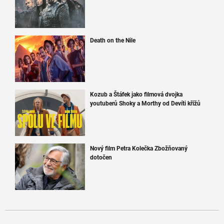
Death on the Nile
Kozub a Štáfek jako filmová dvojka
youtuberů Shoky a Morthy od Devíti křížů
Nový film Petra Kolečka Zbožňovaný
dotočen