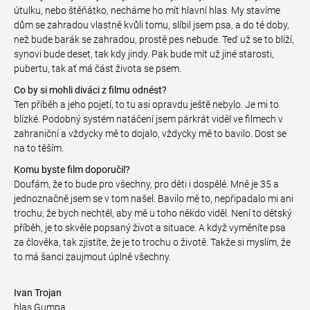
útulku, nebo štěňátko, necháme ho mít hlavní hlas. My stavíme
dům se zahradou vlastně kvůli tomu, slíbil jsem psa, a do té doby,
než bude barák se zahradou, prostě pes nebude. Teď už se to blíží,
synovi bude deset, tak kdy jindy. Pak bude mít už jiné starosti,
pubertu, tak ať má část života se psem.
Co by si mohli diváci z filmu odnést?
Ten příběh a jeho pojetí, to tu asi opravdu ještě nebylo. Je mi to
blízké. Podobný systém natáčení jsem párkrát viděl ve filmech v
zahraniční a vždycky mě to dojalo, vždycky mě to bavilo. Dost se
na to těším.
Komu byste film doporučil?
Doufám, že to bude pro všechny, pro děti i dospělé. Mně je 35 a
jednoznačně jsem se v tom našel. Bavilo mě to, nepřipadalo mi ani
trochu, že bych nechtěl, aby mě u toho někdo viděl. Není to dětský
příběh, je to skvěle popsaný život a situace. A když vyměníte psa
za člověka, tak zjistíte, že je to trochu o životě. Takže si myslím, že
to má šanci zaujmout úplně všechny.
Ivan Trojan
hlas Gumpa