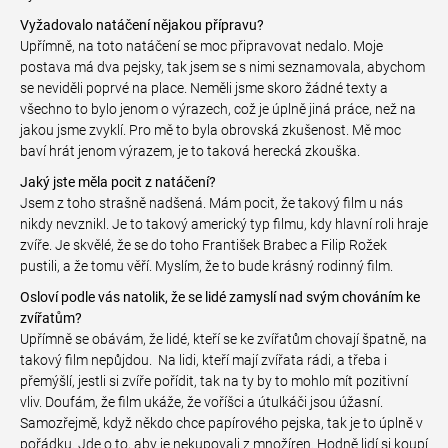
Vyžadovalo natáčení nějakou přípravu?
Upřímně, na toto natáčení se moc připravovat nedalo. Moje
postava má dva pejsky, tak jsem se s nimi seznamovala, abychom
se neviděli poprvé na place. Neměli jsme skoro žádné texty a
všechno to bylo jenom o výrazech, což je úplně jiná práce, než na
jakou jsme zvyklí. Pro mě to byla obrovská zkušenost. Mě moc
baví hrát jenom výrazem, je to taková herecká zkouška.
Jaký jste měla pocit z natáčení?
Jsem z toho strašně nadšená. Mám pocit, že takový film u nás
nikdy nevznikl. Je to takový americký typ filmu, kdy hlavní roli hraje
zvíře. Je skvělé, že se do toho František Brabec a Filip Rožek
pustili, a že tomu věří. Myslím, že to bude krásný rodinný film.
Osloví podle vás natolik, že se lidé zamyslí nad svým chováním ke
zvířatům?
Upřímně se obávám, že lidé, kteří se ke zvířatům chovají špatně, na
takový film nepůjdou. Na lidi, kteří mají zvířata rádi, a třeba i
přemýšlí, jestli si zvíře pořídit, tak na ty by to mohlo mít pozitivní
vliv. Doufám, že film ukáže, že voříšci a útulkáči jsou úžasní.
Samozřejmě, když někdo chce papírového pejska, tak je to úplně v
pořádku. Jde o to, aby je nekupovali z množíren. Hodně lidí si koupí