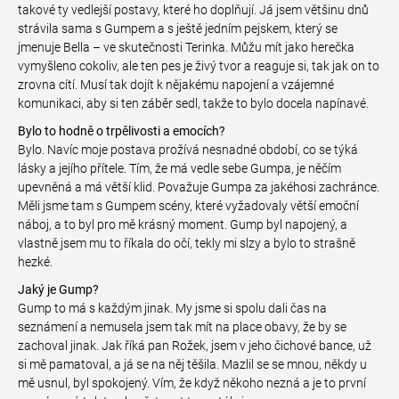
takové ty vedlejší postavy, které ho doplňují. Já jsem většinu dnů
strávila sama s Gumpem a s ještě jedním pejskem, který se
jmenuje Bella – ve skutečnosti Terinka. Můžu mít jako herečka
vymyšleno cokoliv, ale ten pes je živý tvor a reaguje si, tak jak on to
zrovna cítí. Musí tak dojít k nějakému napojení a vzájemné
komunikaci, aby si ten záběr sedl, takže to bylo docela napínavé.
Bylo to hodně o trpělivosti a emocích?
Bylo. Navíc moje postava prožívá nesnadné období, co se týká
lásky a jejího přítele. Tím, že má vedle sebe Gumpa, je něčím
upevněná a má větší klid. Považuje Gumpa za jakéhosi zachránce.
Měli jsme tam s Gumpem scény, které vyžadovaly větší emoční
náboj, a to byl pro mě krásný moment. Gump byl napojený, a
vlastně jsem mu to říkala do očí, tekly mi slzy a bylo to strašně
hezké.
Jaký je Gump?
Gump to má s každým jinak. My jsme si spolu dali čas na
seznámení a nemusela jsem tak mít na place obavy, že by se
zachoval jinak. Jak říká pan Rožek, jsem v jeho čichové bance, už
si mě pamatoval, a já se na něj těšila. Mazlil se se mnou, někdy u
mě usnul, byl spokojený. Vím, že když někoho nezná a je to první