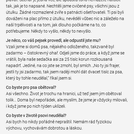
tak, jak je to napsané. Nechtěli jsme cvičené psy, všichni jsou z
útulku. Žádné rozmazlené zvíře s patnácti ošetřovateli. Ti psi byli
dováženi na plac přímo z útulku, nevěděli vůbec nic a záleželo na
naší trpělivosti a na tom, jak dlouho počkáme na to, co
potřebujeme. Někdy to vyšlo, někdy to nevyšlo.
Je něco, co váš pejsek provedl, ale odpustil jste mu?
Vzali jsme si domů psa, nějakého odloženého, takzvaně byl
zadarmo – čistokrevný ohař. Odjeli jsme do práce, a když jsme se
vrátili, byla naše sedačka asi za 25 tisíc korun rozkousaná
napadrť. Jediné, na co jste se zmohl, byl smích. „No ty jsi frajer,
jestli ty jsi zadarmo, tak jsem raději mohl dát dvacet tisíc za psa,
který by tohle neudělal,“ říkal jsem si.
Co byste pro psa obětoval?
Asi všechno. Život je trochu na hranici, už teď jsem jim obětoval
tolik… Doma byl nepořádek, ale myslím, že jsme je vždycky milovali,
i když jsme po nich týden uklízeli.
Co byste v životě psovi neudělal?
Asi bych ho nikdy pořádně nepraštil. Nemám rád fyzickou
výchovu, vychovávám dobrotou a láskou.