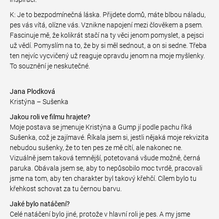
K: Je to bezpodmínečná láska. Přijdete domů, máte blbou náladu,
pes vás vítá, olízne vás. Vznikne napojení mezi člověkem a psem.
Fascinuje mě, že kolikrát stačí na ty věci jenom pomyslet, a pejsci
už vědí. Pomyslím na to, že by si měl sednout, a on si sedne. Třeba
ten nejvíc vycvičený už reaguje opravdu jenom na moje myšlenky.
To souznění je neskutečné.
Jana Plodková
Kristýna – Sušenka
Jakou roli ve filmu hrajete?
Moje postava se jmenuje Kristýna a Gump jí podle pachu říká
Sušenka, což je zajímavé. Říkala jsem si, jestli nějaká moje rekvizita
nebudou sušenky, že to ten pes ze mě cítí, ale nakonec ne.
Vizuálně jsem taková temnější, potetovaná všude možně, černá
paruka. Obávala jsem se, aby to nepůsobilo moc tvrdě, pracovali
jsme na tom, aby ten charakter byl takový křehčí. Cílem bylo tu
křehkost schovat za tu černou barvu.
Jaké bylo natáčení?
Celé natáčení bylo jiné, protože v hlavní roli je pes. A my jsme