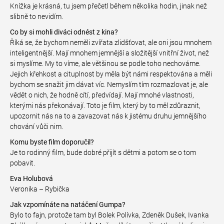
Knížka je krásná, tu jsem přečetl během několika hodin, jinak než
slibně to nevidím.
Co by si mohli diváci odnést z kina?
Říká se, že bychom neměli zvířata zlidšťovat, ale oni jsou mnohem
inteligentnější. Mají mnohem jemnější a složitější vnitřní život, než
si myslíme. My to víme, ale většinou se podle toho nechováme.
Jejich křehkost a cituplnost by měla být námi respektována a měli
bychom se snažit jim dávat víc. Nemyslím tím rozmazlovat je, ale
vědět o nich, že hodně cítí, předvídají. Mají mnohé vlastnosti,
kterými nás překonávají. Toto je film, který by to měl zdůraznit,
upozornit nás na to a zavazovat nás k jistému druhu jemnějšího
chování vůči nim.
Komu byste film doporučil?
Je to rodinný film, bude dobré přijít s dětmi a potom se o tom
pobavit.
Eva Holubová
Veronika – Rybička
Jak vzpomínáte na natáčení Gumpa?
Bylo to fajn, protože tam byl Bolek Polívka, Zdeněk Dušek, Ivanka