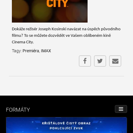
Dokáže režisér Joseph Kosinski navázat na úspěch původního
filmu? To se můžete dozvědět ve Vašem oblíbeném kině
Cinema City.
Tagy:
Premiéra
,
IMAX
FORMÁTY
TOGGL