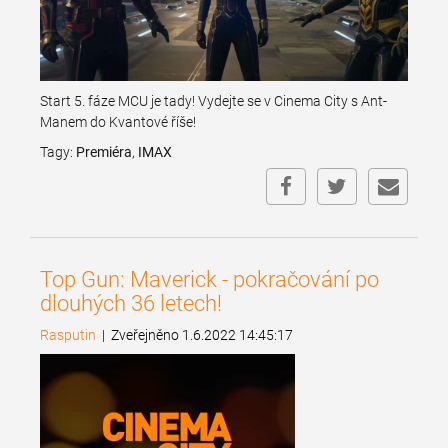
Start 5. fáze MCU je tady! Vydejte se v Cinema City s Ant-
Manem do Kvantové říše!
Tagy:
Premiéra
,
IMAX
Top Gun: Maverick - pokračování po
dlouhých 36 letech!
Rasputin
|
Zveřejněno 1.6.2022 14:45:17