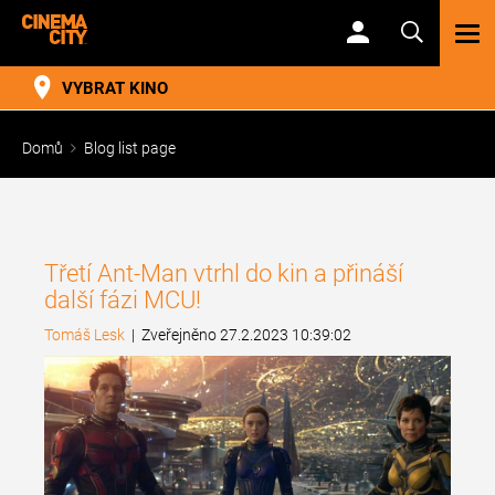
TOG
NAV
VYBRAT KINO
Domů
Blog list page
Třetí Ant-Man vtrhl do kin a přináší
další fázi MCU!
Tomáš Lesk
|
Zveřejněno 27.2.2023 10:39:02